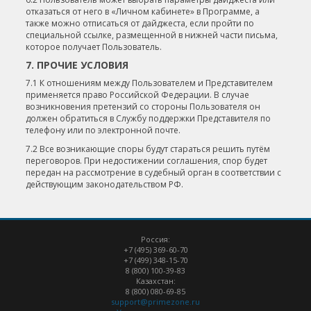
отказаться от него в «Личном кабинете» в Программе, а
также можно отписаться от дайджеста, если пройти по
специальной ссылке, размещенной в нижней части письма,
которое получает Пользователь.
7. ПРОЧИЕ УСЛОВИЯ
7.1 К отношениям между Пользователем и Представителем
применяется право Российской Федерации. В случае
возникновения претензий со стороны Пользователя он
должен обратиться в Службу поддержки Представителя по
телефону или по электронной почте.
7.2 Все возникающие споры будут стараться решить путём
переговоров. При недостижении соглашения, спор будет
передан на рассмотрение в судебный орган в соответствии с
действующим законодательством РФ.
Россия:
+7 (495) 369-60-70
+7 (499) 348-15-70
8 (800) 100-39-83
Казахстан:
8 (800) 080-69-85
support@primezone.ru