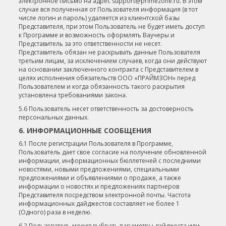
электронное письмо на адрес support@primezone.ru. В этом
случае вся полученная от Пользователя информация (в тот
числе логин и пароль) удаляется из клиентской базы
Представителя, при этом Пользователь не будет иметь доступ
к Программе и возможность оформлять Ваучеры и
Представитель за это ответственности не несет.
Представитель обязан не раскрывать данные Пользователя
третьим лицам, за исключением случаев, когда они действуют
на основании заключенного контракта с Представителем в
целях исполнения обязательств ООО «ПРАЙМЗОН» перед
Пользователем и когда обязанность такого раскрытия
установлена требованиями закона.
5.6 Пользователь несет ответственность за достоверность
персональных данных.
6. ИНФОРМАЦИОННЫЕ СООБЩЕНИЯ
6.1 После регистрации Пользователя в Программе,
Пользователь дает свое согласие на получение обновленной
информации, информационных бюллетеней с последними
новостями, новыми предложениями, специальными
предложениями и объявлениями о продаже, а также
информации о новостях и предложениях партнеров
Представителя посредством электронной почты. Частота
информационных дайджестов составляет не более 1
(Одного) раза в неделю.
6.2 Пользователь может выбрать параметры дайджеста или