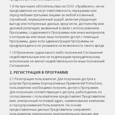
1.9 Ни при каких обстоятельствах ни ООО «Праймзон», ни их
представители не несут ответственность перед вами или
перед любыми третьими лицами за любой косвенный,
случайный, неумышленный ущерб, включая упущенную
выгоду или потерянные данные, вред чести, достоинству или
деловой репутации, вызванный в связи с использованием
Программы, содержимого Программы или иных материалов,
к которым вы или иные лица получили доступ с помощью
Программы, даже если администрация Программы не
предупреждала и не указывала на возможность такого вреда.
1.10 Признание судом какого-либо положения Соглашения
недействительным или не подлежащим принудительному
исполнению не влечет недействительности иных положений
Соглашения.
2. РЕГИСТРАЦИЯ В ПРОГРАММЕ
2.1 Регистрация пользователя: Для получения доступа к
услугам Программы Корпоративных Привилегий PrimeZone,
пользователю необходимо получить доступ к Программе.
Для получения соответствующего доступа, работодатель по
согласованию с пользователем предоставляет Представителю
имя, электронный почтовый адрес, наименование компании
и город проживания Пользователя. На основе
предоставленных данных Представитель направляет
пользователю электронное пригласительное письмо для